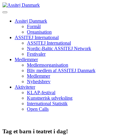
Skip
to
content
Assitej Danmark
Formål
Organisation
ASSITEJ International
ASSITEJ International
Nordic-Baltic ASSITEJ Network
Festivaler
Medlemmer
Medlemsorganisation
Bliv medlem af ASSITEJ Danmark
Medlemmer
Nyhedsbrev
Aktiviteter
KLAP-festival
Kunstnerisk udveksling
International Statistik
Open Calls
Tag et barn i teatret i dag!