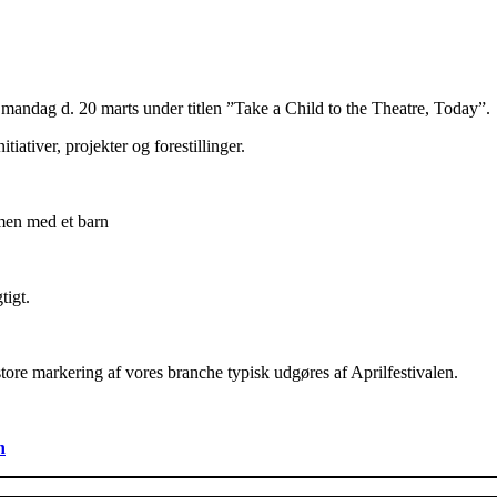
 mandag d. 20 marts under titlen ”Take a Child to the Theatre, Today”.
ativer, projekter og forestillinger.
mmen med et barn
tigt.
 store markering af vores branche typisk udgøres af Aprilfestivalen.
n