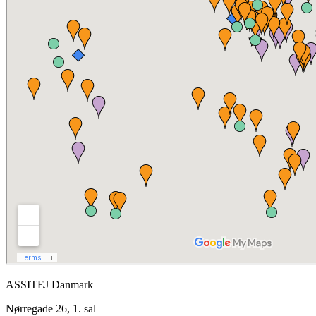
ASSITEJ Danmark
Nørregade 26, 1. sal