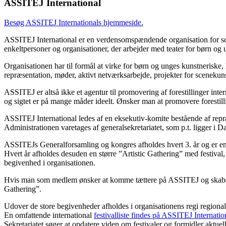
ASSITEJ International
Besøg ASSITEJ Internationals hjemmeside.
ASSITEJ International er en verdensomspændende organisation for sce
enkeltpersoner og organisationer, der arbejder med teater for børn og 
Organisationen har til formål at virke for børn og unges kunstneriske
repræsentation, møder, aktivt netværksarbejde, projekter for scenekun
ASSITEJ er altså ikke et agentur til promovering af forestillinger int
og sigtet er på mange måder ideelt. Ønsker man at promovere foresti
ASSITEJ International ledes af en eksekutiv-komite bestående af repræ
Administrationen varetages af generalsekretariatet, som p.t. ligger i 
ASSITEJs Generalforsamling og kongres afholdes hvert 3. år og er e
Hvert år afholdes desuden en større ”Artistic Gathering” med festival,
begivenhed i organisationen.
Hvis man som medlem ønsker at komme tættere på ASSITEJ og skabe per
Gathering”.
Udover de store begivenheder afholdes i organisationens regi regionale
En omfattende international
festivalliste findes på ASSITEJ Internati
Sekretariatet søger at opdatere viden om festivaler og formidler aktuell