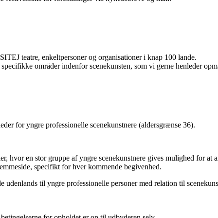
ITEJ teatre, enkeltpersoner og organisationer i knap 100 lande.
 specifikke områder indenfor scenekunsten, som vi gerne henleder op
heder for yngre professionelle scenekunstnere (aldersgrænse 36).
ler, hvor en stor gruppe af yngre scenekunstnere gives mulighed for at
hjemmeside, specifikt for hver kommende begivenhed.
 udenlands til yngre professionelle personer med relation til scenekunst
etingelserne for opholdet er op til udbyderen selv.