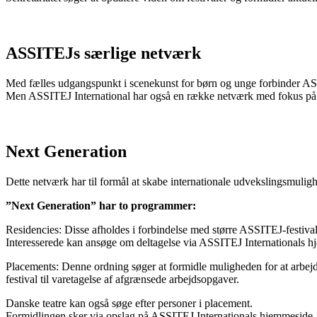
ASSITEJs særlige netværk
Med fælles udgangspunkt i scenekunst for børn og unge forbinder ASS
Men ASSITEJ International har også en række netværk med fokus på
Next Generation
Dette netværk har til formål at skabe internationale udvekslingsmulig
”Next Generation” har to programmer:
Residencies: Disse afholdes i forbindelse med større ASSITEJ-festiva
Interesserede kan ansøge om deltagelse via ASSITEJ Internationals 
Placements: Denne ordning søger at formidle muligheden for at arbejde
festival til varetagelse af afgrænsede arbejdsopgaver.
Danske teatre kan også søge efter personer i placement.
Formidlingen sker via opslag på ASSITEJ Internationals hjemmeside, b