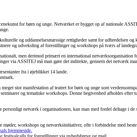
nekunst for børn og unge. Netværket er bygget op af nationale ASSITEJ
unge.
, kulturelle og uddannelsesmæssige rettigheder samt for udbredelsen og 
stnere og udveksling af forestillinger og workshops på tværs af landegr
ernationalt, men derimod primært en international netværksorganisation f
llinger via ASSITEJ må man gøre det indirekte, gennem det netværk man
sentanter fra i øjeblikket 14 lande.
Danmark.
n meget stor manifestation af teatret for børn og unge som verdenso
 seminarer og tematiske workshops. Denne begivenhed afholdes efter tur 
sonligt netværk i organisationen, kan man med fordel deltage i de sto
 møder, workshops og netværksinitiativer, ofte i forbindelse med bestem
onals hjemmeside.
e festivalcalls for forestillinger via nyhedsbreve og mail.