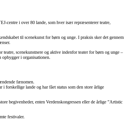
-centre i over 80 lande, som hver især repræsenterer teatre,
kendskabet til scenekunst for børn og unge. I praksis sker det gennem
ænser.
or teatre, scenekunstnere og aktive indenfor teater for børn og unge –
 opbygger i organisationen.
mspændende fænomen.
i forskellige lande og har fået status som den store årlige
re begivenheder, enten Verdenskongressen eller de årlige ”Artistic
te festivaler.