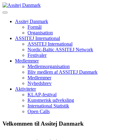
Skip
to
content
Assitej Danmark
Formål
Organisation
ASSITEJ International
ASSITEJ International
Nordic-Baltic ASSITEJ Network
Festivaler
Medlemmer
Medlemsorganisation
Bliv medlem af ASSITEJ Danmark
Medlemmer
Nyhedsbrev
Aktiviteter
KLAP-festival
Kunstnerisk udveksling
International Statistik
Open Calls
Velkommen til Assitej Danmark