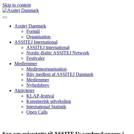
Skip to content
Assitej Danmark
Formål
Organisation
ASSITEJ International
ASSITEJ International
Nordic-Baltic ASSITEJ Network
Festivaler
Medlemmer
Medlemsorganisation
Bliv medlem af ASSITEJ Danmark
Medlemmer
Nyhedsbrev
Aktiviteter
KLAP-festival
Kunstnerisk udveksling
International Statistik
Open Calls
Søg om rejsestøtte til ASSITEJ’s verdenskongres i