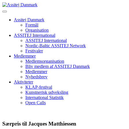
Skip
to
content
Assitej Danmark
Formål
Organisation
ASSITEJ International
ASSITEJ International
Nordic-Baltic ASSITEJ Network
Festivaler
Medlemmer
Medlemsorganisation
Bliv medlem af ASSITEJ Danmark
Medlemmer
Nyhedsbrev
Aktiviteter
KLAP-festival
Kunstnerisk udveksling
International Statistik
Open Calls
Særpris til Jacques Matthiessen