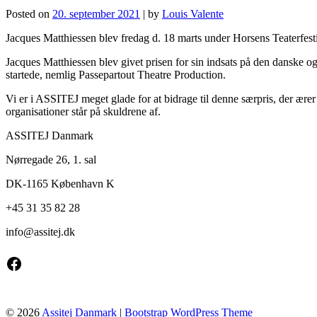
Posted on
20. september 2021
|
by
Louis Valente
Jacques Matthiessen blev fredag d. 18 marts under Horsens Teaterfe
Jacques Matthiessen blev givet prisen for sin indsats på den danske og
startede, nemlig Passepartout Theatre Production.
Vi er i ASSITEJ meget glade for at bidrage til denne særpris, der ære
organisationer står på skuldrene af.
ASSITEJ Danmark
Nørregade 26, 1. sal
DK-1165 København K
+45 31 35 82 28
info@
assitej.dk
Facebook
© 2026
Assitej Danmark
|
Bootstrap WordPress Theme