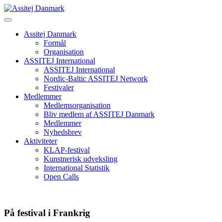
Skip
to
content
Assitej Danmark
Formål
Organisation
ASSITEJ International
ASSITEJ International
Nordic-Baltic ASSITEJ Network
Festivaler
Medlemmer
Medlemsorganisation
Bliv medlem af ASSITEJ Danmark
Medlemmer
Nyhedsbrev
Aktiviteter
KLAP-festival
Kunstnerisk udveksling
International Statistik
Open Calls
På festival i Frankrig