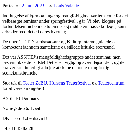
Posted on
2. juni 2023
|
by
Louis Valente
Inddragelse af børn og unge og mangfoldighed var temaerne for det
velbesøgte seminar under springfestival i går. Vi blev klogere på
forbindelsen mellem de to emner og mødte en masse kolleger, som
arbejder med dette i deres hverdag.
De unge T.E.E.N ambasadører og Kulturpiloterne guidede os
kompetent igennem samtalerne og stillede kritiske spørgsmål.
Det var ASSITEJ’s mangfoldighedsgruppes andet seminar, men
bestemt ikke det sidste! Det er en vigtig og svær dagsorden, og det
kræver kontinuerligt arbejde at skabe en mere mangfoldig
scenekunstbranche.
Stor tak til
Teater ZeBU
,
Horsens Teaterfestival
og
Teatercentrum
for at være arrangører!
ASSITEJ Danmark
Nørregade 26, 1. sal
DK-1165 København K
+45 31 35 82 28