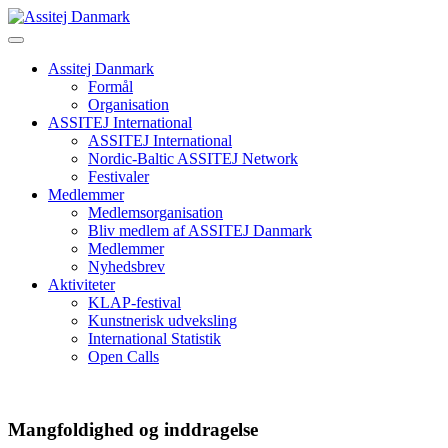
Skip
to
content
Assitej Danmark
Formål
Organisation
ASSITEJ International
ASSITEJ International
Nordic-Baltic ASSITEJ Network
Festivaler
Medlemmer
Medlemsorganisation
Bliv medlem af ASSITEJ Danmark
Medlemmer
Nyhedsbrev
Aktiviteter
KLAP-festival
Kunstnerisk udveksling
International Statistik
Open Calls
Mangfoldighed og inddragelse