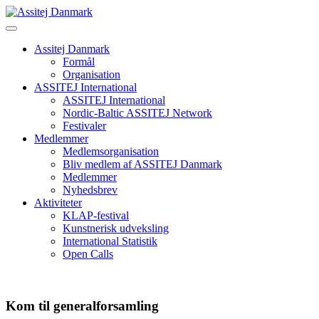
Skip
to
content
Assitej Danmark
Formål
Organisation
ASSITEJ International
ASSITEJ International
Nordic-Baltic ASSITEJ Network
Festivaler
Medlemmer
Medlemsorganisation
Bliv medlem af ASSITEJ Danmark
Medlemmer
Nyhedsbrev
Aktiviteter
KLAP-festival
Kunstnerisk udveksling
International Statistik
Open Calls
Kom til generalforsamling