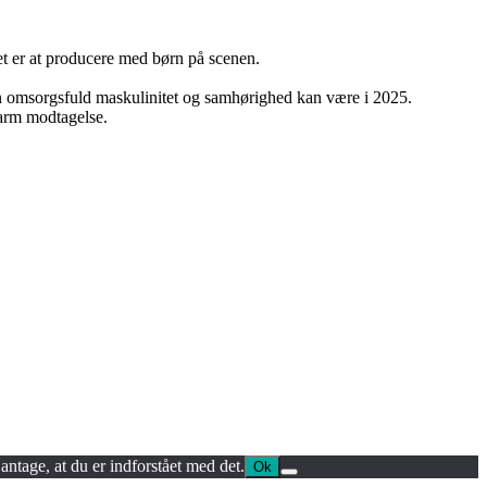
t er at producere med børn på scenen.
n omsorgsfuld maskulinitet og samhørighed kan være i 2025.
varm modtagelse.
antage, at du er indforstået med det.
Ok