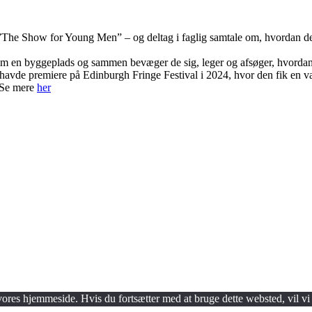
 ”The Show for Young Men” – og deltag i faglig samtale om, hvordan de
 om en byggeplads og sammen bevæger de sig, leger og afsøger, hvorda
havde premiere på Edinburgh Fringe Festival i 2024, hvor den fik en 
 Se mere
her
 vores hjemmeside. Hvis du fortsætter med at bruge dette websted, vil vi 