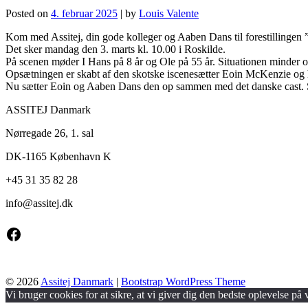
Posted on
4. februar 2025
|
by
Louis Valente
Kom med Assitej, din gode kolleger og Aaben Dans til forestillingen
Det sker mandag den 3. marts kl. 10.00 i Roskilde.
På scenen møder I Hans på 8 år og Ole på 55 år. Situationen minder
Opsætningen er skabt af den skotske iscenesætter Eoin McKenzie og 
Nu sætter Eoin og Aaben Dans den op sammen med det danske cast.
ASSITEJ Danmark
Nørregade 26, 1. sal
DK-1165 København K
+45 31 35 82 28
info@
assitej.dk
Facebook
© 2026
Assitej Danmark
|
Bootstrap WordPress Theme
Vi bruger cookies for at sikre, at vi giver dig den bedste oplevelse på