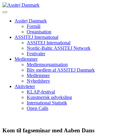
Skip
to
content
Assitej Danmark
Formål
Organisation
ASSITEJ International
ASSITEJ International
Nordic-Baltic ASSITEJ Network
Festivaler
Medlemmer
Medlemsorganisation
Bliv medlem af ASSITEJ Danmark
Medlemmer
Nyhedsbrev
Aktiviteter
KLAP-festival
Kunstnerisk udveksling
International Statistik
Open Calls
Kom til fagseminar med Aaben Dans