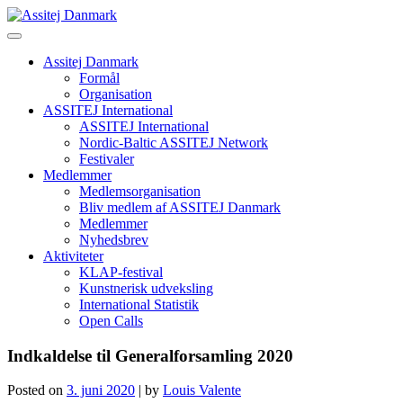
Skip
to
content
Assitej Danmark
Formål
Organisation
ASSITEJ International
ASSITEJ International
Nordic-Baltic ASSITEJ Network
Festivaler
Medlemmer
Medlemsorganisation
Bliv medlem af ASSITEJ Danmark
Medlemmer
Nyhedsbrev
Aktiviteter
KLAP-festival
Kunstnerisk udveksling
International Statistik
Open Calls
Indkaldelse til Generalforsamling 2020
Posted on
3. juni 2020
|
by
Louis Valente