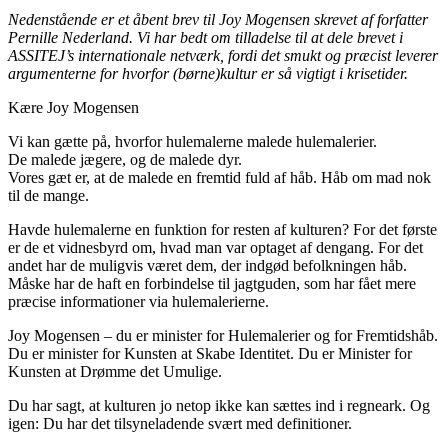
Nedenstående er et åbent brev til Joy Mogensen skrevet af forfatter
Pernille Nederland. Vi har bedt om tilladelse til at dele brevet i
ASSITEJ’s internationale netværk, fordi det smukt og præcist leverer
argumenterne for hvorfor (børne)kultur er så vigtigt i krisetider.
Kære Joy Mogensen
Vi kan gætte på, hvorfor hulemalerne malede hulemalerier.
De malede jægere, og de malede dyr.
Vores gæt er, at de malede en fremtid fuld af håb. Håb om mad nok
til de mange.
Havde hulemalerne en funktion for resten af kulturen? For det første
er de et vidnesbyrd om, hvad man var optaget af dengang. For det
andet har de muligvis været dem, der indgød befolkningen håb.
Måske har de haft en forbindelse til jagtguden, som har fået mere
præcise informationer via hulemalerierne.
Joy Mogensen – du er minister for Hulemalerier og for Fremtidshåb.
Du er minister for Kunsten at Skabe Identitet. Du er Minister for
Kunsten at Drømme det Umulige.
Du har sagt, at kulturen jo netop ikke kan sættes ind i regneark. Og
igen: Du har det tilsyneladende svært med definitioner.