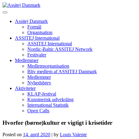
Skip
to
content
Assitej Danmark
Formål
Organisation
ASSITEJ International
ASSITEJ International
Nordic-Baltic ASSITEJ Network
Festivaler
Medlemmer
Medlemsorganisation
Bliv medlem af ASSITEJ Danmark
Medlemmer
Nyhedsbrev
Aktiviteter
KLAP-festival
Kunstnerisk udveksling
International Statistik
Open Calls
Hvorfor (børne)kultur er vigtigt i krisetider
Posted on
14. april 2020
|
by
Louis Valente