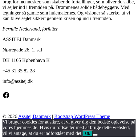
brug for mennesker, som skaber de fortællinger, som bliver de skibe,
vi sejler ind i fremtiden på. Drømmenes solide bådebyggere. Med
tegninger så gamle som hulemalernes. Og visioner så stærke, at vi
kan blive sejlet sikkert gennem krisen og ind i fremtiden.
Pernille Nederland, forfatter
ASSITEJ Danmark
Nørregade 26, 1. sal
DK-1165 København K
+45 31 35 82 28
info@
assitej.dk
Facebook
© 2026
Assitej Danmark
|
Bootstrap WordPress Theme
Vi bruger cookies for at sikre, at vi giver dig den bedste oplevelse på
vores hjemmeside. Hvis du fortsætter med at bruge dette websted,
vil vi antage, at du er indforstået med det.
Ok