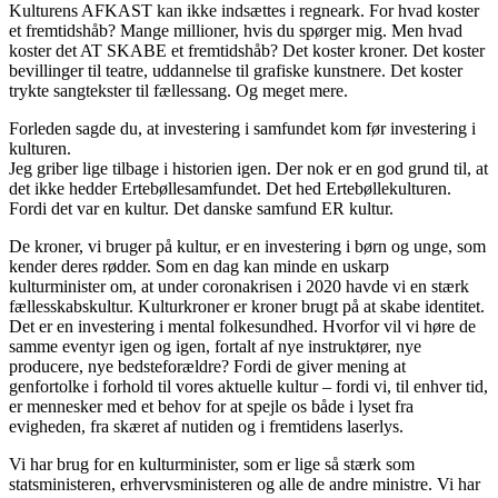
Kulturens AFKAST kan ikke indsættes i regneark. For hvad koster
et fremtidshåb? Mange millioner, hvis du spørger mig. Men hvad
koster det AT SKABE et fremtidshåb? Det koster kroner. Det koster
bevillinger til teatre, uddannelse til grafiske kunstnere. Det koster
trykte sangtekster til fællessang. Og meget mere.
Forleden sagde du, at investering i samfundet kom før investering i
kulturen.
Jeg griber lige tilbage i historien igen. Der nok er en god grund til, at
det ikke hedder Ertebøllesamfundet. Det hed Ertebøllekulturen.
Fordi det var en kultur. Det danske samfund ER kultur.
De kroner, vi bruger på kultur, er en investering i børn og unge, som
kender deres rødder. Som en dag kan minde en uskarp
kulturminister om, at under coronakrisen i 2020 havde vi en stærk
fællesskabskultur. Kulturkroner er kroner brugt på at skabe identitet.
Det er en investering i mental folkesundhed. Hvorfor vil vi høre de
samme eventyr igen og igen, fortalt af nye instruktører, nye
producere, nye bedsteforældre? Fordi de giver mening at
genfortolke i forhold til vores aktuelle kultur – fordi vi, til enhver tid,
er mennesker med et behov for at spejle os både i lyset fra
evigheden, fra skæret af nutiden og i fremtidens laserlys.
Vi har brug for en kulturminister, som er lige så stærk som
statsministeren, erhvervsministeren og alle de andre ministre. Vi har