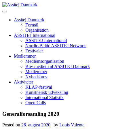
Skip
to
content
Assitej Danmark
Formål
Organisation
ASSITEJ International
ASSITEJ International
Nordic-Baltic ASSITEJ Network
Festivaler
Medlemmer
Medlemsorganisation
Bliv medlem af ASSITEJ Danmark
Medlemmer
Nyhedsbrev
Aktiviteter
KLAP-festival
Kunstnerisk udveksling
International Statistik
Open Calls
Generalforsamling 2020
Posted on
26. august 2020
|
by
Louis Valente