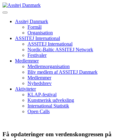
Skip
to
content
Assitej Danmark
Formål
Organisation
ASSITEJ International
ASSITEJ International
Nordic-Baltic ASSITEJ Network
Festivaler
Medlemmer
Medlemsorganisation
Bliv medlem af ASSITEJ Danmark
Medlemmer
Nyhedsbrev
Aktiviteter
KLAP-festival
Kunstnerisk udveksling
International Statistik
Open Calls
Få opdateringer om verdenskongressen på