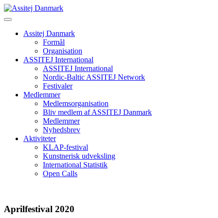
Skip
to
content
Assitej Danmark
Formål
Organisation
ASSITEJ International
ASSITEJ International
Nordic-Baltic ASSITEJ Network
Festivaler
Medlemmer
Medlemsorganisation
Bliv medlem af ASSITEJ Danmark
Medlemmer
Nyhedsbrev
Aktiviteter
KLAP-festival
Kunstnerisk udveksling
International Statistik
Open Calls
Aprilfestival 2020