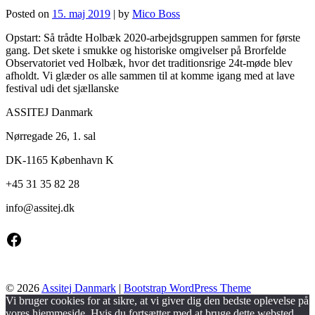
Posted on
15. maj 2019
|
by
Mico Boss
Opstart: Så trådte Holbæk 2020-arbejdsgruppen sammen for første
gang. Det skete i smukke og historiske omgivelser på Brorfelde
Observatoriet ved Holbæk, hvor det traditionsrige 24t-møde blev
afholdt. Vi glæder os alle sammen til at komme igang med at lave
festival udi det sjællanske
ASSITEJ Danmark
Nørregade 26, 1. sal
DK-1165 København K
+45 31 35 82 28
info@
assitej.dk
Facebook
© 2026
Assitej Danmark
|
Bootstrap WordPress Theme
Vi bruger cookies for at sikre, at vi giver dig den bedste oplevelse på
vores hjemmeside. Hvis du fortsætter med at bruge dette websted,