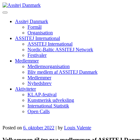
Skip
to
content
Assitej Danmark
Formål
Organisation
ASSITEJ International
ASSITEJ International
Nordic-Baltic ASSITEJ Network
Festivaler
Medlemmer
Medlemsorganisation
Bliv medlem af ASSITEJ Danmark
Medlemmer
Nyhedsbrev
Aktiviteter
KLAP-festival
Kunstnerisk udveksling
International Statistik
Open Calls
Posted on
6. oktober 2022
|
by
Louis Valente
Velkommen til tre nye medlemmer af ASSITEJ Danma