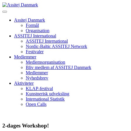
Skip
to
content
Assitej Danmark
Formål
Organisation
ASSITEJ International
ASSITEJ International
Nordic-Baltic ASSITEJ Network
Festivaler
Medlemmer
Medlemsorganisation
Bliv medlem af ASSITEJ Danmark
Medlemmer
Nyhedsbrev
Aktiviteter
KLAP-festival
Kunstnerisk udveksling
International Statistik
Open Calls
2-dages Workshop!