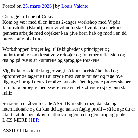
Posted on
25. marts 2026
|
by
Louis Valente
Courage in Time of Crisis
Kom og vær med til en intens 2-dages workshop med Vigdis
Jakobsdottir (Island), hvor vi vil udforske, hvordan scenekunst
gennem arbejde med objekter kan give børn håb og mod i en tid
præget af global uro.
Workshoppen bruger leg, tilfældighedens principper og
brainstorming som kreative værktøjer og fremmer refleksion og
dialog på tværs af kulturelle og sproglige forskelle.
Vigdís Jakobsdóttir lægger vægt på kunstnerisk åbenhed og
opfordrer deltagerne til at bryde med vante rutiner og tage nye
tilgange i brug i deres kreative praksis. Den legende proces skaber
rum for at arbejde med svære temaer i et støttende og dynamisk
miljø.
Sessionen er åben for alle ASSITEJmedlemmer, danske og
internationale og du kan deltage uanset faglig profil – så længe du er
klar til at deltage aktivt i udforskningen med egen krop og praksis.
LÆS MERE
HER
ASSITEJ Danmark