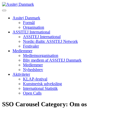
Skip
to
content
Assitej Danmark
Formål
Organisation
ASSITEJ International
ASSITEJ International
Nordic-Baltic ASSITEJ Network
Festivaler
Medlemmer
Medlemsorganisation
Bliv medlem af ASSITEJ Danmark
Medlemmer
Nyhedsbrev
Aktiviteter
KLAP-festival
Kunstnerisk udveksling
International Statistik
Open Calls
SSO Carousel Category:
Om os